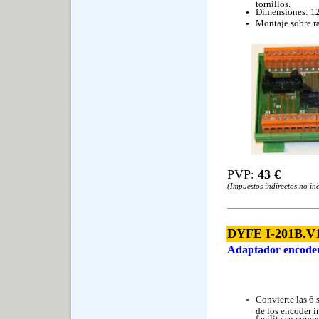
tornillos.
Dimensiones: 1
Montaje sobre ra
PVP:
43 €
(Impuestos indirectos no in
DYFE I-201B.V
Adaptador encode
Convierte las 6 
de los encoder 
facilita su conex