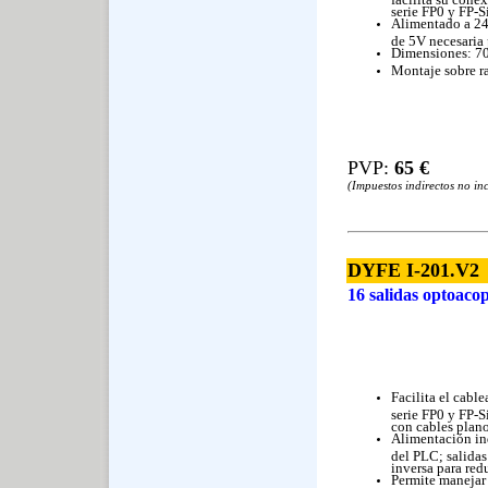
serie FP0 y FP-S
Alimentado a 24
de 5V necesaria 
Dimensiones: 7
Montaje sobre ra
PVP:
65
€
(Impuestos indirectos no in
DYFE I-201.V2
16 salidas optoaco
Facilita el cabl
serie FP0 y FP-S
con cables plano
Alimentación ind
del PLC; salida
inversa para redu
Permite manejar